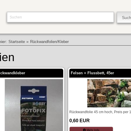
hier:
»
Startseite
Rückwandfolien/Kleber
ien
ückwandkleber
Felsen + Flussbett, 45er
Rückwandfolie 45 cm hoch, Preis per 
0,60 EUR
Mehr Info