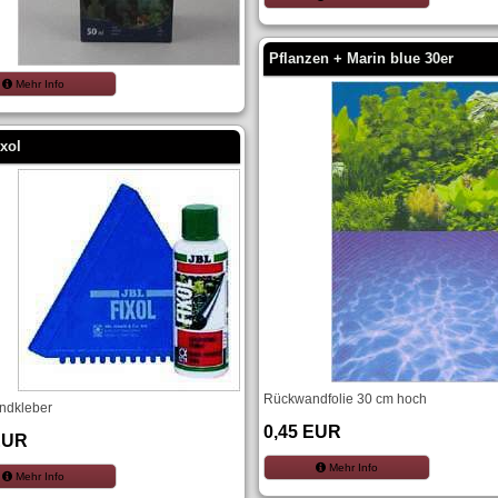
Pflanzen + Marin blue 30er
Mehr Info
xol
Rückwandfolie 30 cm hoch
ndkleber
0,45 EUR
EUR
Mehr Info
Mehr Info