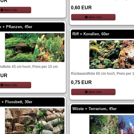
EUR
0,60 EUR
Mehr Info
Mehr Info
 + Pflanzen, 45er
Riff + Korallen, 60er
dfolie 45 cm hoch, Preis per 10 cm
Rückwandfolie 60 cm hoch, Preis per 
EUR
0,75 EUR
Mehr Info
Mehr Info
 + Flussbett, 30er
Wüste + Terrarium, 45er