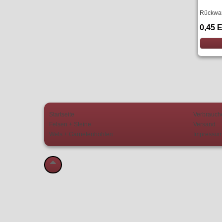
Rückwan
0,45 
Startseite
Verbrauch
Felsen + Steine
Versand
Wels + Garnelenhöhlen
Impressu