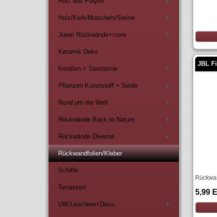
Holz aus Polyrin
+
Holz/Kork/Muscheln/Steine
+
Juwel Rückwände+more
+
Keramik Deko
JBL Fi
Korallen + Seesterne
+
Pflanzen Kunststoff + Seide
+
Rund um die Welt
+
Rückwände Back to Nature
+
Rückwände Diverse
+
Rückwandfolien/Kleber
Schiffe
Rückwa
Terrassen
5,99 
UW-Leuchten+Deco
+