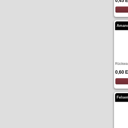
0,45 
Amano
Rückwan
0,60 
Felsen