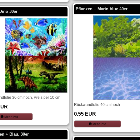
Pflanzen + Marin blue 40er
 Dino 30er
dfolie 30 cm hoch, Preis per 10 cm
Rückwandfolie 40 cm hoch
EUR
0,55 EUR
Mehr Info
Mehr Info
en + Blau, 30er