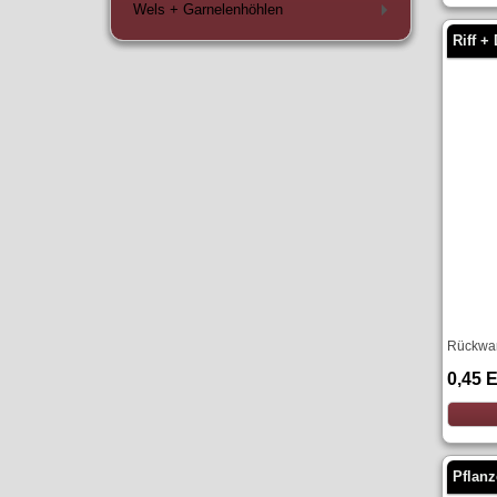
Wels + Garnelenhöhlen
+
Riff +
Rückwan
0,45 
Pflanz