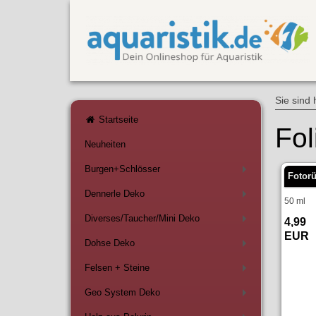
Sie sind 
Startseite
Fol
Neuheiten
Burgen+Schlösser
+
Fotor
Dennerle Deko
+
50 ml
Diverses/Taucher/Mini Deko
4,99
+
EUR
Dohse Deko
+
Felsen + Steine
+
Geo System Deko
+