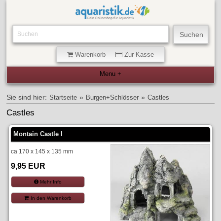
Warenkorb
Zur Kasse
Sie sind hier:
»
»
Startseite
Burgen+Schlösser
Castles
Castles
Montain Castle I
ca 170 x 145 x 135 mm
9,95 EUR
Mehr Info
In den Warenkorb