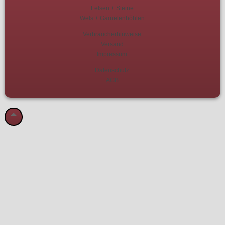
Felsen + Steine
Wels + Garnelenhöhlen
Verbraucherhinweise
Versand
Impressum
Datenschutz
AGB