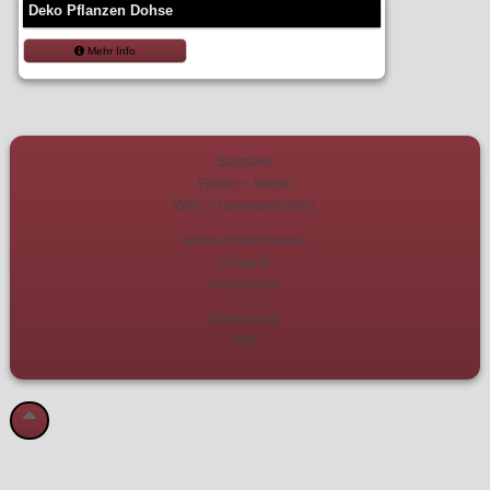
Deko Pflanzen Dohse
Mehr Info
Startseite
Felsen + Steine
Wels + Garnelenhöhlen
Verbraucherhinweise
Versand
Impressum
Datenschutz
AGB