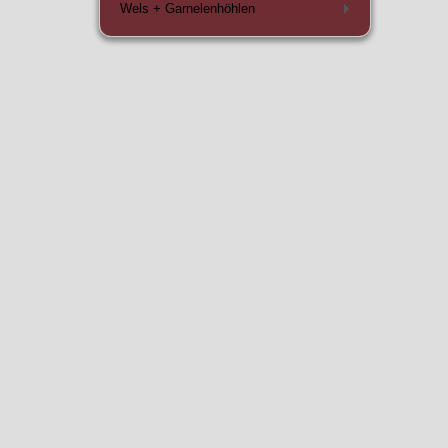
Wels + Garnelenhöhlen
+