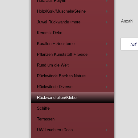
Holz aus Polyrin
+
Holz/Kork/Muscheln/Steine
+
Anzahl:
Juwel Rückwände+more
+
Keramik Deko
Korallen + Seesterne
+
Pflanzen Kunststoff + Seide
+
Rund um die Welt
+
Rückwände Back to Nature
+
Rückwände Diverse
+
Rückwandfolien/Kleber
Schiffe
Terrassen
UW-Leuchten+Deco
+