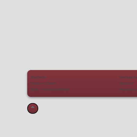
Startseite
Verbrauch
Felsen + Steine
Versand
Wels + Garnelenhöhlen
Impressu