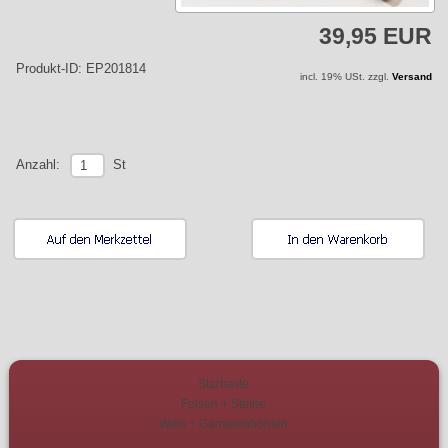
39,95 EUR
Produkt-ID: EP201814
incl. 19% USt. zzgl.
Versand
St
Anzahl:
Startseite
Felsen + Steine
Wels + Garnelenhöhlen