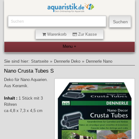
Warenkorb
Zur Kasse
Sie sind hier:
»
»
Startseite
Dennerle Deko
Dennerle Nano
Nano Crusta Tubes S
Deko für Nano Aquarien.
Aus Keramik.
Inhalt :
1 Stück mit 3
Röhren
ca 4,8 x 7,3 x 4,5 cm